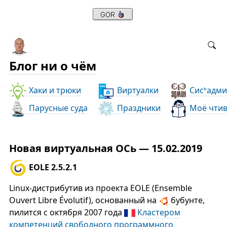
Блог ни о чём
Хаки и трюки
Виртуалки
Сис
адми
ь
Парусные суда
Праздники
Моё чти
Новая виртуальная ОСь — 15.02.2019
EOLE 2.5.2.1
Linux-дистрибутив из проекта EOLE (Ensemble
Ouvert Libre Évolutif), основанный на
бубунте,
пилится с октября 2007 года
Кластером
компетенций свободного программного