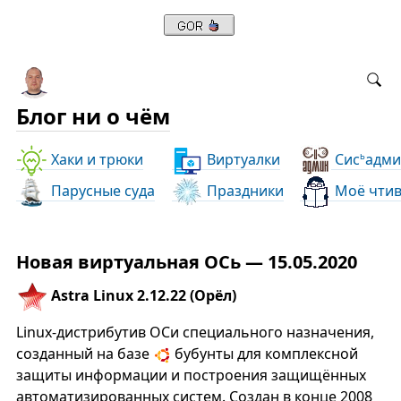
Блог ни о чём
Хаки и трюки
Виртуалки
Сис
адми
ь
Парусные суда
Праздники
Моё чти
Новая виртуальная ОСь — 15.05.2020
Astra Linux 2.12.22 (Орёл)
Linux-дистрибутив ОСи специального назначения,
созданный на базе
бубунты для комплексной
защиты информации и построения защищённых
автоматизированных систем. Cоздан в конце 2008