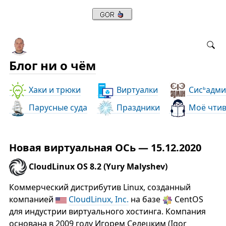
Блог ни о чём
Хаки и трюки
Виртуалки
Сис
адми
ь
Парусные суда
Праздники
Моё чти
Новая виртуальная ОСь — 15.12.2020
CloudLinux OS 8.2 (Yury Malyshev)
Коммерческий дистрибутив Linux, созданный
компанией
CloudLinux, Inc.
на базе
CentOS
для индустрии виртуального хостинга. Компания
основана в 2009 году Игорем Селецким (Igor