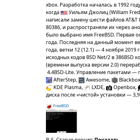
xbox. Разработка началась в 1992 го
когда
Уильям Джолиц (William Freder
написали замену шести файлов AT&T U
80386, и распространяли их через ан
было выбрано имя FreeBSD. Первая о
года. Последняя на данный момент ве
года, ветки 12 (12.1) — 4 ноября 201
исходных кодов BSD Net/2 в 386BSD к
(времени выпуска версии 2.0) перер
4.4BSD-Lite. Управление пакетами —
AfterStep,
Awesome,
Blackbo
KDE Plasma,
LXDE,
Openbox,
диска после «чистой» установки — 3,9 
FreeBSD
P. S. Старая версия:
Показать