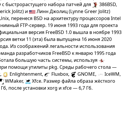
ду с быстрорастущего набора патчей для
386BSD,
ick Jolitz) и
Линн Джолиц (Lynne Greer Jolitz)
nix, перенеся BSD на архитектуру процессоров Intel
онимный FTP-сервер. 19 июня 1993 года для проекта
фициальная версия FreeBSD 1.0 вышла в ноябре 1993
рсия ветки 11 (эта) была выпущена 16 июня 2020
9 года. Из соображений легальности использования
оманда разработчиков FreeBSD к январю 1995 года
аботала большую часть системы, используя
 при помощи утилиты pkg. Среды рабочего стола —
x,
Enlightenment,
Fluxbox,
GNOME,
IceWM,
WMaker,
Xfce. Размер файла образа жёсткого
Гб, после установки xorg и xfce — 6,7 Гб.