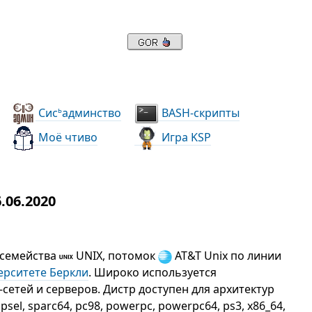
Сис
админство
BASH-скрипты
ь
Моё чтиво
Игра KSP
.06.2020
 семейства
UNIX, потомок
AT&T Unix по линии
ерситете Беркли
. Широко используется
-сетей и серверов. Дистр доступен для архитектур
mipsel, sparc64, pc98, powerpc, powerpc64, ps3, x86_64,