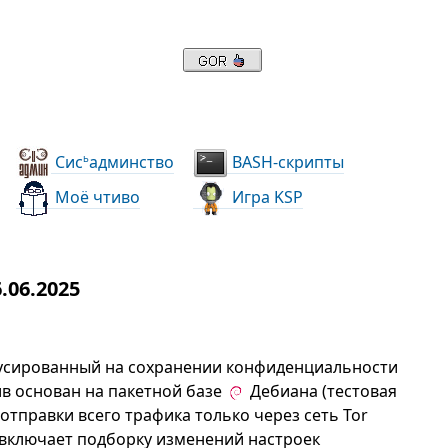
Сис
админство
BASH-скрипты
ь
Моё чтиво
Игра KSP
.06.2025
окусированный на сохранении конфиденциальности
ив основан на пакетной базе
Дебиана (тестовая
 отправки всего трафика только через сеть Tor
 включает подборку изменений настроек