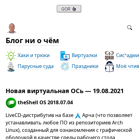
Блог ни о чём
Хаки и трюки
Виртуалки
Сис
адми
ь
Парусные суда
Праздники
Моё чти
Новая виртуальная ОСь — 19.08.2021
theShell OS 2018.07.04
LiveCD-дистрибутив на базе
Арча (что позволяет
устанавливать любое ПО из репозиториев Arch
Linux), созданный для ознакомления с графической
оболочкой в качестве среды рабочего стола