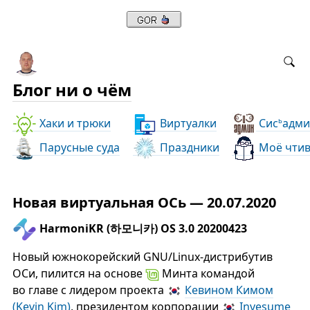
Блог ни о чём
Хаки и трюки
Виртуалки
Сис
адми
ь
Парусные суда
Праздники
Моё чти
Новая виртуальная ОСь — 20.07.2020
HarmoniKR (하모니카) OS 3.0 20200423
Новый южнокорейский GNU/Linux-дистрибутив
ОСи, пилится на основе
Минта командой
во главе с лидером проекта
Кевином Кимом
(Kevin Kim)
, президентом корпорации
Invesume