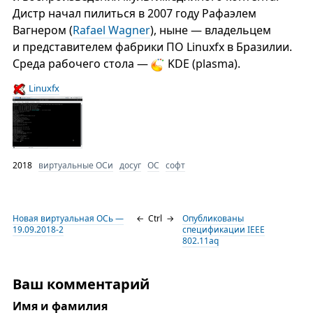
Дистр начал пилиться в 2007 году Рафаэлем
Вагнером (
Rafael Wagner
), ныне — владельцем
и представителем фабрики ПО Linuxfx в Бразилии.
Среда рабочего стола —
KDE (plasma).
Linuxfx
2018
виртуальные ОСи
досуг
ОС
софт
Новая виртуальная ОСь —
←
Ctrl
→
Опубликованы
19.09.2018-2
спецификации IEEE
802.11aq
Ваш комментарий
Имя и фамилия