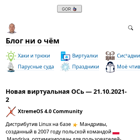
Блог ни о чём
Хаки и трюки
Виртуалки
Сис
адми
ь
Парусные суда
Праздники
Моё чти
Новая виртуальная ОСь — 21.10.2021-
2
XtremeOS 4.0 Community
Дистрибутив Linux на базе
Мандривы,
созданный в 2007 году польской командой
Mandriva, оптимизирован для пользователей-