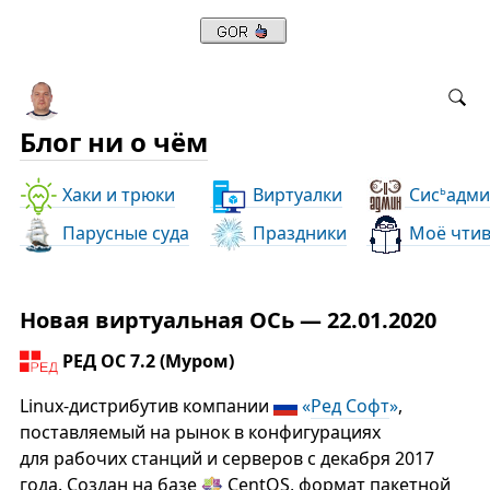
Блог ни о чём
Хаки и трюки
Виртуалки
Сис
адми
ь
Парусные суда
Праздники
Моё чти
Новая виртуальная ОСь — 22.01.2020
РЕД ОС 7.2 (Муром)
Linux-дистрибутив компании
«
Ред Софт
»
,
поставляемый на рынок в конфигурациях
для рабочих станций и серверов с декабря 2017
года. Создан на базе
CentOS, формат пакетной