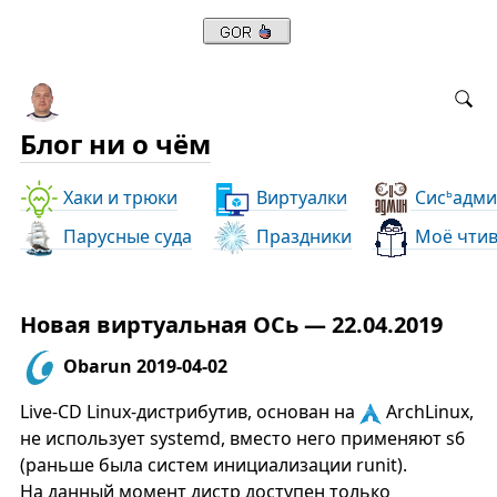
Блог ни о чём
Хаки и трюки
Виртуалки
Сис
адми
ь
Парусные суда
Праздники
Моё чти
Новая виртуальная ОСь — 22.04.2019
Obarun 2019-04-02
Live-CD Linux-дистрибутив, основан на
ArchLinux,
не использует systemd, вместо него применяют s6
(раньше была систем инициализации runit).
На данный момент дистр доступен только