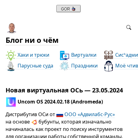
Блог ни о чём
Хаки и трюки
Виртуалки
Сис
адми
ь
Парусные суда
Праздники
Моё чти
Новая виртуальная ОСь — 23.05.2024
Uncom OS 2024.02.18 (Andromeda)
Дистрибутив ОСи от
ООО «Адвилабс-Рус»
на основе
бубунты, которая изначально
начиналась как проект по поиску инструментов
для организации работы собственной команды.