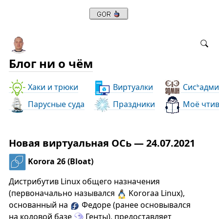
Блог ни о чём
Хаки и трюки
Виртуалки
Сис
адми
ь
Парусные суда
Праздники
Моё чти
Новая виртуальная ОСь — 24.07.2021
Korora 26 (Bloat)
Дистрибутив Linux общего назначения
(первоначально назывался
Kororaa Linux),
основанный на
Федоре (ранее основывался
на кодовой базе
Генты), предоставляет