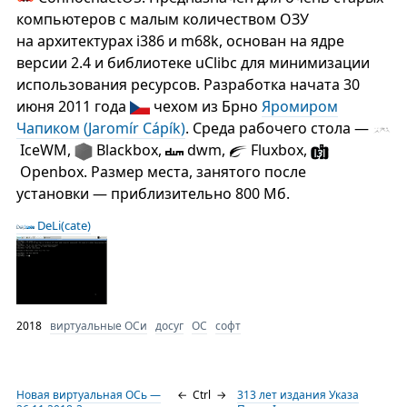
компьютеров с малым количеством ОЗУ
на архитектурах i386 и m68k, основан на ядре
версии 2.4 и библиотеке uClibc для минимизации
использования ресурсов. Разработка начата 30
июня 2011 года
чехом из Брно
Яромиром
Чапиком (Jaromír Cápík)
. Среда рабочего стола —
IceWM,
Blackbox,
dwm,
Fluxbox,
Openbox. Размер места, занятого после
установки — приблизительно 800 Мб.
DeLi(cate)
2018
виртуальные ОСи
досуг
ОС
софт
Новая виртуальная ОСь —
←
Ctrl
→
313 лет издания Указа