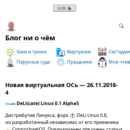
Блог ни о чём
Хаки и трюки
Виртуалки
Сис
адми
ь
Парусные суда
Праздники
Моё чти
Новая виртуальная ОСь — 26.11.2018-
4
DeLi(cate) Linux 0.1 Alpha5
Дистрибутив Линукса, форк
DeLi Linux 0.8,
но разработанный независимо от его преемника
ConnochaetOS. Предназначен для очень старых