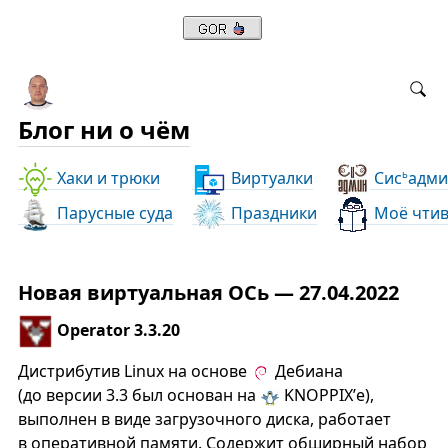
Блог ни о чём
Хаки и трюки
Виртуалки
Сис
адми
ь
Парусные суда
Праздники
Моё чти
Новая виртуальная ОСь — 27.04.2022
Operator 3.3.20
Дистрибутив Linux на основе
Дебиана
(до версии 3.3 был основан на
KNOPPIX’е),
выполнен в виде загрузочного диска, работает
в оперативной памяти. Содержит обширный набор