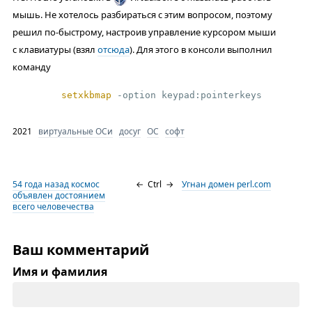
мышь. Не хотелось разбираться с этим вопросом, поэтому
решил по-быстрому, настроив управление курсором мыши
с клавиатуры (взял
отсюда
). Для этого в консоли выполнил
команду
setxkbmap
 -option keypad:pointerkeys
2021
виртуальные ОСи
досуг
ОС
софт
54 года назад космос
←
Ctrl
→
Угнан домен perl.com
объявлен достоянием
всего человечества
Ваш комментарий
Имя и фамилия