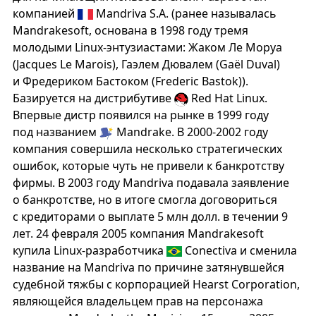
компанией
Mandriva S.A. (ранее называлась
Mandrakesoft, основана в 1998 году тремя
молодыми Linux-энтузиастами: Жаком Ле Моруа
(Jacques Le Marois), Гаэлем Дювалем (Gaël Duval)
и Фредериком Бастоком (Frederic Bastok)).
Базируется на дистрибутиве
Red Hat Linux.
Впервые дистр появился на рынке в 1999 году
под названием
Mandrake. В 2000-2002 году
компания совершила несколько стратегических
ошибок, которые чуть не привели к банкротству
фирмы. В 2003 году Mandriva подавала заявление
о банкротстве, но в итоге смогла договориться
с кредиторами о выплате 5 млн долл. в течении 9
лет. 24 февраля 2005 компания Mandrakesoft
купила Linux-разработчика
Conectiva и сменила
название на Mandriva по причине затянувшейся
судебной тяжбы с корпорацией Hearst Corporation,
являющейся владельцем прав на персонажа