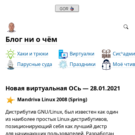
Блог ни о чём
Хаки и трюки
Виртуалки
Сис
адми
ь
Парусные суда
Праздники
Моё чти
Новая виртуальная ОСь — 28.01.2021
Mandriva Linux 2008 (Spring)
Дистрибутив GNU/Linux, был известен как один
из наиболее простых Linux-дистрибутивов,
позиционирующий себя как лучший дистр
для начинающих пользователей. Разработан