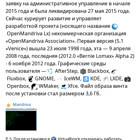
заявку на административное управление в начале
2015 года и была ликвидирована 27 мая 2015 года.
Сейчас курирует развитие и управляет
разработкой проекта (носящего название
OpenMandriva Lx) некоммерческая организация
«OpenMandriva Association». Первая версия (5.1
«Venice») вышла 23 июля 1998 года, эта — 9 апреля
2008 года, последняя (2012.0 «Bernie Lomax» Alpha 2)
- 6 ноября 2012 года. Графические среды
пользователя —
AfterStep,
Blackbox,
Fluxbox,
GNOME,
IceWM,
KDE,
LXDE,
Openbox,
WMaker,
Xfce. Файл образа винта
после установки стал размером 3,6 Гб.
Mandriva
P. S. После установки в
Virtualbox’е отказалась работать