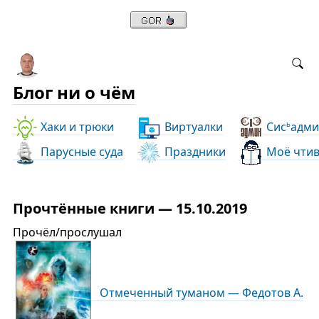
Блог ни о чём
Хаки и трюки
Виртуалки
Сис
адми
ь
Парусные суда
Праздники
Моё чти
Прочтённые книги — 15.10.2019
Прочёл/прослушал
Отмеченный туманом — Федотов А.