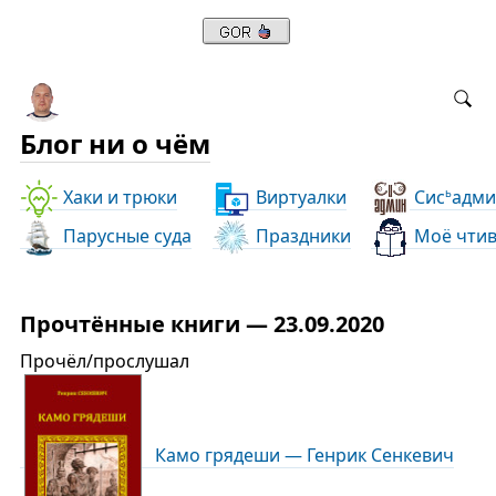
Блог ни о чём
Хаки и трюки
Виртуалки
Сис
адми
ь
Парусные суда
Праздники
Моё чти
Прочтённые книги — 23.09.2020
Прочёл/прослушал
Камо грядеши — Генрик Сенкевич