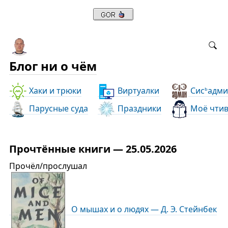
Блог ни о чём
Хаки и трюки
Виртуалки
Сис
адми
ь
Парусные суда
Праздники
Моё чти
Прочтённые книги — 25.05.2026
Прочёл/прослушал
О мышах и о людях — Д. Э. Стейнбек