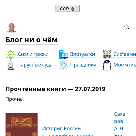
Блог ни о чём
Хаки и трюки
Виртуалки
Сис
адми
ь
Парусные суда
Праздники
Моё чти
Прочтённые книги — 27.07.2019
Прочёл
Саха
ров
История России
А. Н.,
с древнейших времен
—
Нов