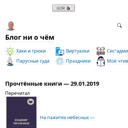
Блог ни о чём
Хаки и трюки
Виртуалки
Сис
адми
ь
Парусные суда
Праздники
Моё чти
Прочтённые книги — 29.01.2019
Перечитал
На пажитях небесных —