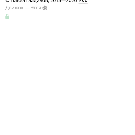
©
Павел Гладилов
, 2013—2026
РСС
Движок —
Эгея