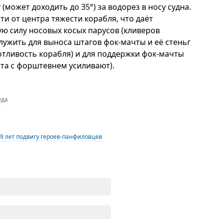
(может доходить до 35°) за водорез в носу судна.
ти от центра тяжести корабля, что даёт
 силу носовых косых парусов (кливеров
лужить для выноса штагов фок-мачты и её стеньг
отливость корабля) и для поддержки фок-мачты
ита с форштевнем усиливают).
уда
9 лет подвигу героев-панфиловцев