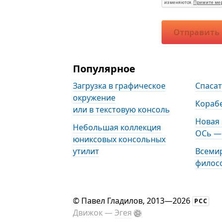
Отправить
Популярное
Загрузка в графическое
Спаса
окружение
Кораб
или в текстовую консоль
Новая
Небольшая коллекция
ОСь — 
юниксовых консольных
утилит
Всеми
филос
©
Павел Гладилов
, 2013—2026
РСС
Движок —
Эгея