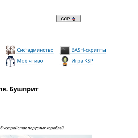
Сис
админство
BASH-скрипты
ь
Моё чтиво
Игра KSP
ля. Бушприт
б устройстве парусных кораблей.