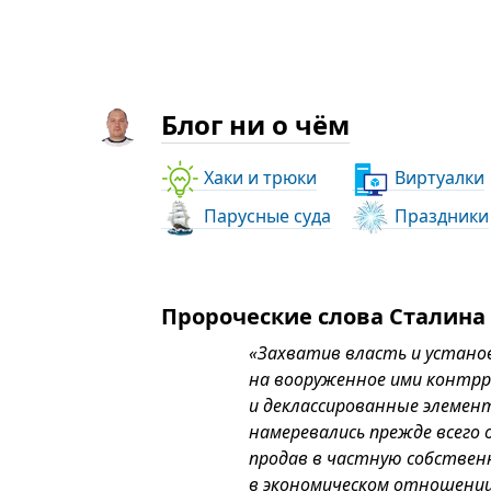
Блог ни о чём
Хаки и трюки
Виртуалки
Парусные суда
Праздники
Пророческие слова Сталина
«Захватив власть и устано
на вооруженное ими контрр
и деклассированные элемен
намеревались прежде всего
продав в частную собстве
в экономическом отношении