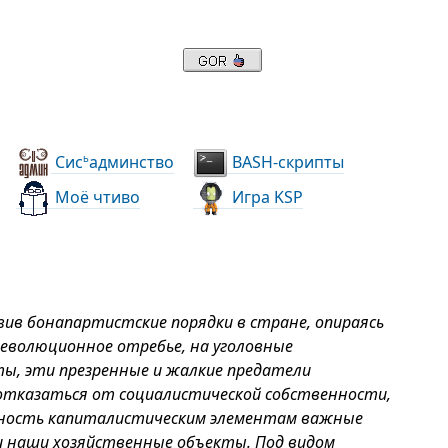
Сис
админство
BASH-скрипты
ь
Моё чтиво
Игра KSP
вив бонапартистские порядки в стране, опираясь
еволюционное отребье, на уголовные
ты, эти презренные и жалкие предатели
 отказаться от социалистической собственности,
нность капиталистическим элементам важные
 наши хозяйственные объекты. Под видом