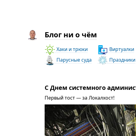
Блог ни о чём
Хаки и трюки
Виртуалки
Парусные суда
Праздники
С Днем системного админис
Первый тост — за Локалхост!