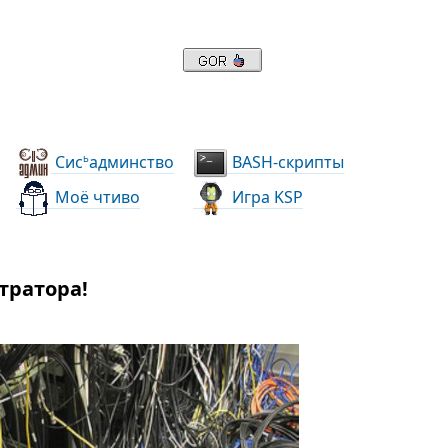
Сис
админство
BASH-скрипты
ь
Моё чтиво
Игра KSP
тратора!