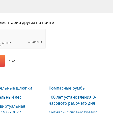
ментарии других по почте
⌃ ↩
тельные шлюпки
Компасные румбы
ельный лес
100 лет установления 8-
часового рабочего дня
 виртуальная
19.06.2022
Сигналы судовых тревог