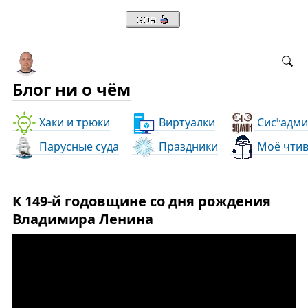
Блог ни о чём
Хаки и трюки
Виртуалки
Сис
адми
ь
Парусные суда
Праздники
Моё чти
К 149-й годовщине со дня рождения
Владимира Ленина