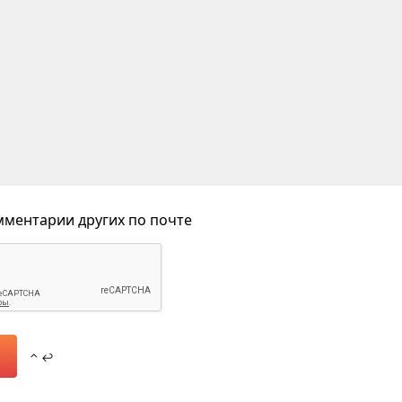
ментарии других по почте
⌃ ↩