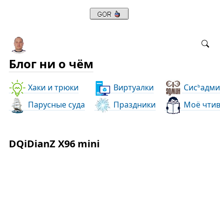
Блог ни о чём
Хаки и трюки
Виртуалки
Сис
адми
ь
Парусные суда
Праздники
Моё чти
DQiDianZ X96 mini