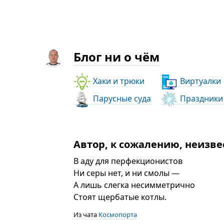
Блог ни о чём
Хаки и трюки
Виртуалки
Парусные суда
Праздники
Автор, к сожалению, неизвес
В аду для перфекционистов
Ни серы нет, и ни смолы —
А лишь слегка несимметрично
Стоят щербатые котлы.
Из чата
Космопорта