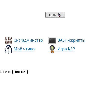
Сис
админство
BASH-скрипты
ь
Моё чтиво
Игра KSP
тен ( мне )