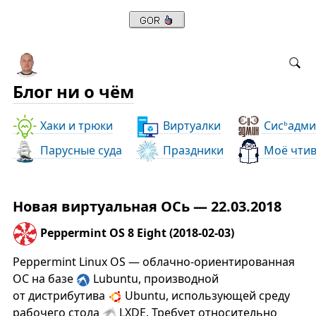
Блог ни о чём
Хаки и трюки
Виртуалки
Сис
адми
ь
Парусные суда
Праздники
Моё чти
Новая виртуальная ОСь — 22.03.2018
Peppermint OS 8 Eight (2018-02-03)
Peppermint Linux OS — облачно-ориентированная
ОС на базе
Lubuntu, производной
от дистрибутива
Ubuntu, использующей среду
рабочего стола
LXDE. Требует относительно