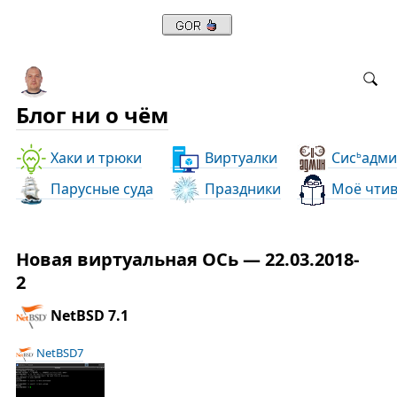
Блог ни о чём
Хаки и трюки
Виртуалки
Сис
адми
ь
Парусные суда
Праздники
Моё чти
Новая виртуальная ОСь — 22.03.2018-
2
NetBSD 7.1
NetBSD7