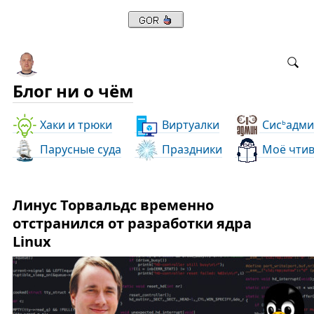
Блог ни о чём
Хаки и трюки
Виртуалки
Сис
адми
ь
Парусные суда
Праздники
Моё чти
Линус Торвальдс временно
отстранился от разработки ядра
Linux