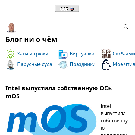
Блог ни о чём
Хаки и трюки
Виртуалки
Сис
адми
ь
Парусные суда
Праздники
Моё чти
Intel выпустила собственную ОСь
mOS
Intel
выпустила
собственну
ю