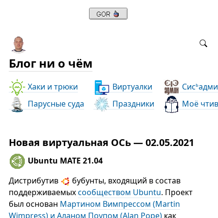
Блог ни о чём
Хаки и трюки
Виртуалки
Сис
адми
ь
Парусные суда
Праздники
Моё чти
Новая виртуальная ОСь — 02.05.2021
Ubuntu MATE 21.04
Дистрибутив
бубунты, входящий в состав
поддерживаемых
сообществом Ubuntu
. Проект
был основан
Мартином Вимпрессом (Martin
Wimpress) и Аланом Поупом (Alan Pope)
как