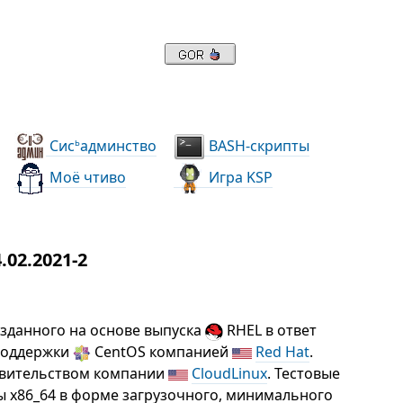
Сис
админство
BASH-скрипты
ь
Моё чтиво
Игра KSP
02.2021-2
озданного на основе выпуска
RHEL в ответ
поддержки
CentOS компанией
Red Hat
.
ровительством компании
CloudLinux
. Тестовые
ы x86_64 в форме загрузочного, минимального