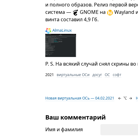
и полного образов. Релиз первой верс
система —
GNOME на
Wayland 
винта составил 4,9 Гб.
AlmaLinux
P. S. На всякий случай снял скрины в
2021
виртуальные ОСи
досуг
ОС
софт
Новая виртуальная ОСь — 04.02.2021
←
⌥
→
Н
Ваш комментарий
Имя и фамилия