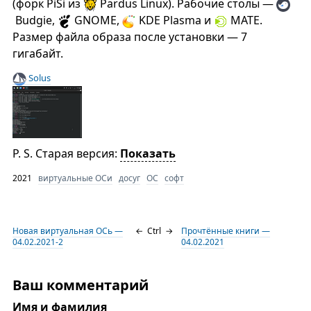
(форк PiSi из
Pardus Linux). Рабочие столы —
Budgie,
GNOME,
KDE Plasma и
MATE.
Размер файла образа после установки — 7
гигабайт.
Solus
P. S. Старая версия:
Показать
2021
виртуальные ОСи
досуг
ОС
софт
Новая виртуальная ОСь —
←
Ctrl
→
Прочтённые книги —
04.02.2021-2
04.02.2021
Ваш комментарий
Имя и фамилия