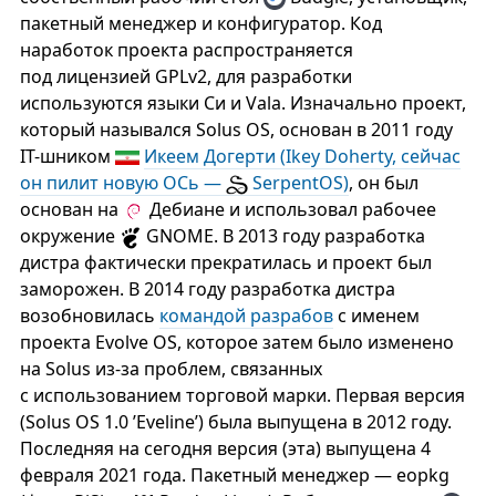
пакетный менеджер и конфигуратор. Код
наработок проекта распространяется
под лицензией GPLv2, для разработки
используются языки Си и Vala. Изначально проект,
который назывался Solus OS, основан в 2011 году
IT-шником
Икеем Догерти (Ikey Doherty, сейчас
он пилит новую ОСь —
SerpentOS)
, он был
основан на
Дебиане и использовал рабочее
окружение
GNOME. В 2013 году разработка
дистра фактически прекратилась и проект был
заморожен. В 2014 году разработка дистра
возобновилась
командой разрабов
с именем
проекта Evolve OS, которое затем было изменено
на Solus из-за проблем, связанных
с использованием торговой марки. Первая версия
(Solus OS 1.0 ’Eveline’) была выпущена в 2012 году.
Последняя на сегодня версия (эта) выпущена 4
февраля 2021 года. Пакетный менеджер — eopkg