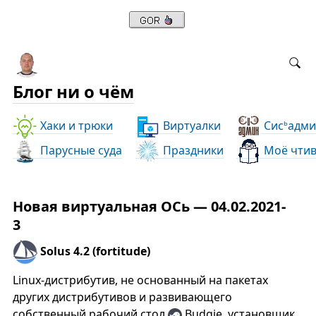
Блог ни о чём
Хаки и трюки
Виртуалки
Сис
адми
ь
Парусные суда
Праздники
Моё чти
Новая виртуальная ОСь — 04.02.2021-
3
Solus 4.2 (fortitude)
Linux-дистрибутив, не основанный на пакетах
других дистрибутивов и развивающего
собственный рабочий стол
Budgie, установщик,