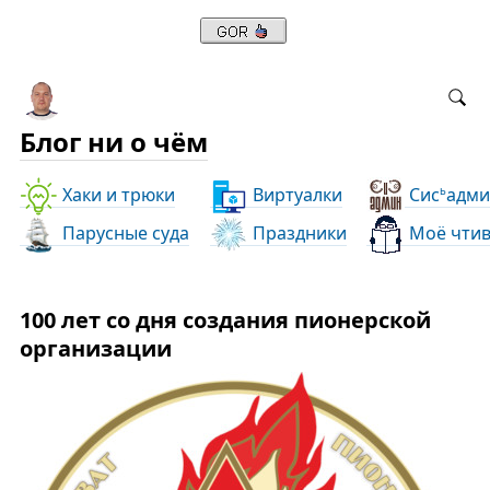
Блог ни о чём
Хаки и трюки
Виртуалки
Сис
адми
ь
Парусные суда
Праздники
Моё чти
100 лет со дня создания пионерской
организации