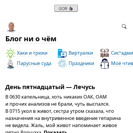
Блог ни о чём
Хаки и трюки
Виртуалки
Сис
адми
ь
Парусные суда
Праздники
Моё чти
День пятнадцатый — Лечусь
В 0630 капельница, хоть никаких ОАК, ОАМ
и прочих анализов не брали, чуть выспался.
В 0715 укол в живот, сестра утром сказала, что
назначения на внутривенное введение гепарина
не видела. Жаль, мой живот напоминает живое
пятно Роршаха.
Показать