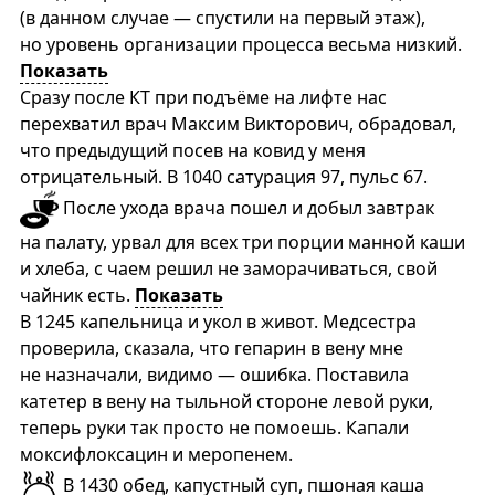
(в данном случае — спустили на первый этаж),
но уровень организации процесса весьма низкий.
Показать
Сразу после КТ при подъёме на лифте нас
перехватил врач Максим Викторович, обрадовал,
что предыдущий посев на ковид у меня
отрицательный. В 1040 сатурация 97, пульс 67.
После ухода врача пошел и добыл завтрак
на палату, урвал для всех три порции манной каши
и хлеба, с чаем решил не заморачиваться, свой
чайник есть.
Показать
В 1245 капельница и укол в живот. Медсестра
проверила, сказала, что гепарин в вену мне
не назначали, видимо — ошибка. Поставила
катетер в вену на тыльной стороне левой руки,
теперь руки так просто не помоешь. Капали
моксифлоксацин и меропенем.
В 1430 обед, капустный суп, пшоная каша