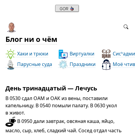
Блог ни о чём
Хаки и трюки
Виртуалки
Сис
адми
ь
Парусные суда
Праздники
Моё чти
День тринадцатый — Лечусь
В 0530 сдал ОАМ и ОАК из вены, поставили
капельницу. В 0540 помыли палату. В 0630 укол
в живот.
В 0950 дали завтрак, овсяная каша, яйцо,
масло, сыр, хлеб, сладкий чай. Сосед отдал часть