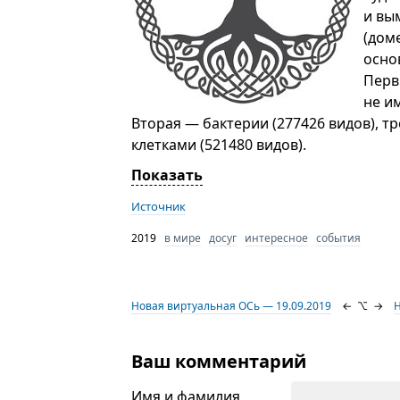
и вы
(дом
осно
Перв
не и
Вторая — бактерии (277426 видов), т
клетками (521480 видов).
Показать
Источник
2019
в мире
досуг
интересное
события
Новая виртуальная ОСь — 19.09.2019
←
⌥
→
Н
Ваш комментарий
Имя и фамилия