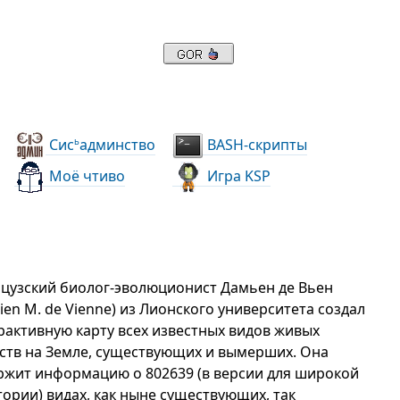
Сис
админство
BASH-скрипты
ь
Моё чтиво
Игра KSP
цузский биолог-эволюционист Дамьен де Вьен
ien M. de Vienne) из Лионского университета создал
рактивную карту всех известных видов живых
ств на Земле, существующих и вымерших. Она
ржит информацию о 802639 (в версии для широкой
тории) видах, как ныне существующих, так