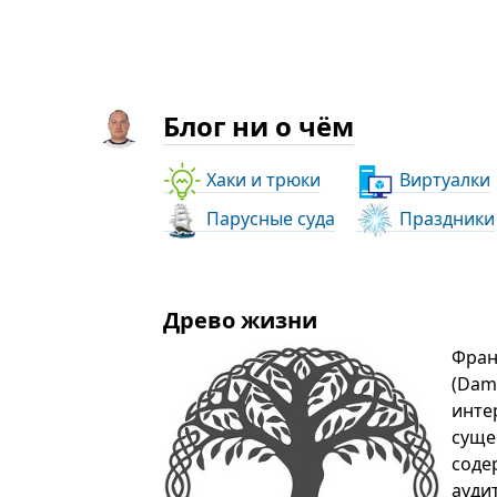
Блог ни о чём
Хаки и трюки
Виртуалки
Парусные суда
Праздники
Древо жизни
Фран
(Dam
инте
суще
соде
ауди