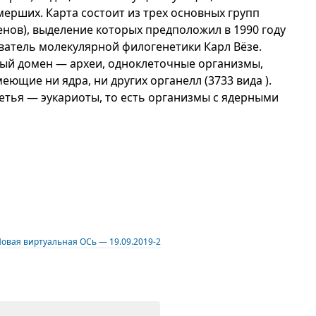
мерших. Карта состоит из трех основных групп
енов), выделение которых предположил в 1990 году
ватель молекулярной филогенетики Карл Вёзе.
ый домен — археи, одноклеточные организмы,
меющие ни ядра, ни других органелл (3733 вида ).
ретья — эукариоты, то есть организмы с ядерными
овая виртуальная ОСь — 19.09.2019-2