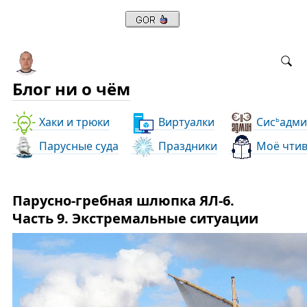
Блог ни о чём
Хаки и трюки
Виртуалки
Сис
адми
ь
Парусные суда
Праздники
Моё чти
Парусно-гребная шлюпка ЯЛ-6.
Часть 9. Экстремальные ситуации